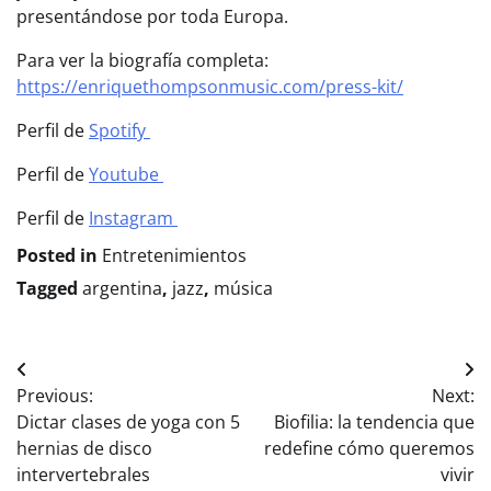
presentándose por toda Europa.
Para ver la biografía completa:
https://enriquethompsonmusic.com/press-kit/
Perfil de
Spotify
Perfil de
Youtube
Perfil de
Instagram
Posted in
Entretenimientos
Tagged
argentina
,
jazz
,
música
Navegación
Previous:
Next:
de
Dictar clases de yoga con 5
Biofilia: la tendencia que
entradas
hernias de disco
redefine cómo queremos
intervertebrales
vivir