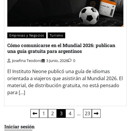
Empresas y Negocios
Turismo
Cómo comunicarse en el Mundial 2026: publican
una guía gratuita para argentinos
Josefina Teodoro
3 Junio, 2026
0
El Instituto Neone publicó una guía de idiomas
orientada a viajeros que asistirán al Mundial 2026. El
material, de distribución gratuita, no está pensado
para […]
Paginación
1
2
3
4
…
23
de
Iniciar sesión