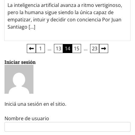
La inteligencia artificial avanza a ritmo vertiginoso,
pero la humana sigue siendo la única capaz de
empatizar, intuir y decidir con conciencia Por Juan
Santiago […]
Paginación
1
…
13
14
15
…
23
de
Iniciar sesión
entradas
Iniciá una sesión en el sitio.
Nombre de usuario