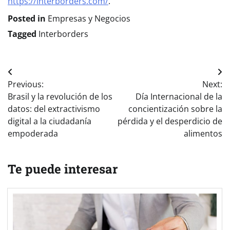
https://interborders.com/
.
Posted in
Empresas y Negocios
Tagged
Interborders
Navegación
Previous:
Next:
de
Brasil y la revolución de los
Día Internacional de la
entradas
datos: del extractivismo
concientización sobre la
digital a la ciudadanía
pérdida y el desperdicio de
empoderada
alimentos
Te puede interesar