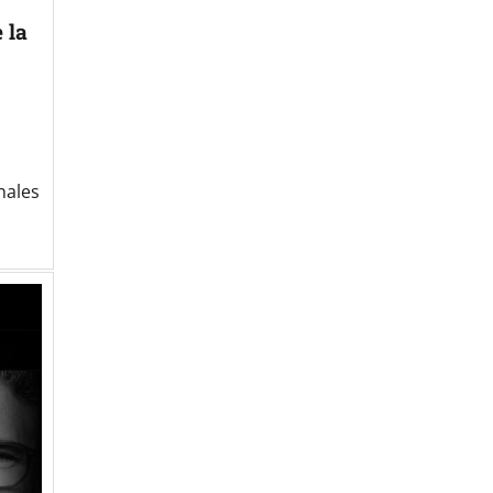
 la
nales